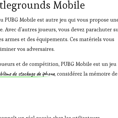
tlegrounds Mobile
u PUBG Mobile est autre jeu qui vous propose un
ne. Avec d’autres joueurs, vous devez parachuter s
des armes et des équipements. Ces matériels vous
liminer vos adversaires.
oueurs et de compétition, PUBG Mobile est un jeu
blème de stockage de iphone
, considérez la mémoire de