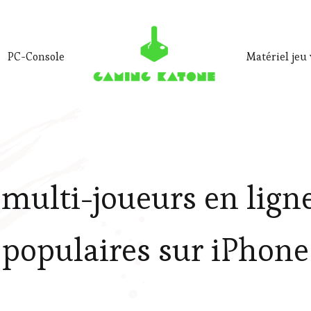
PC-Console
Matériel jeu
 multi-joueurs en ligne
populaires sur iPhone