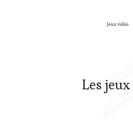
Jeux vidéo
Les jeux