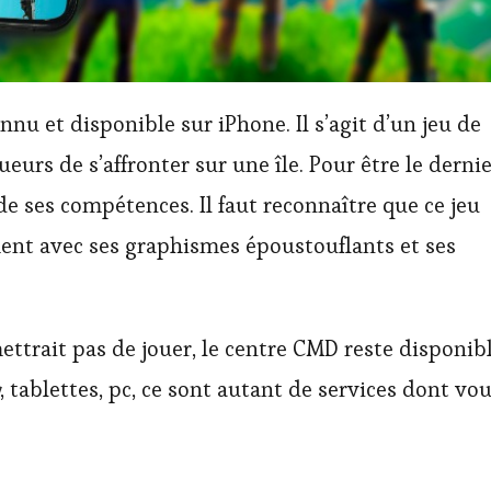
nnu et disponible sur iPhone. Il s’agit d’un jeu de
ueurs de s’affronter sur une île. Pour être le derni
de ses compétences. Il faut reconnaître que ce jeu
ent avec ses graphismes époustouflants et ses
ttrait pas de jouer, le centre CMD reste disponib
, tablettes, pc, ce sont autant de services dont vo