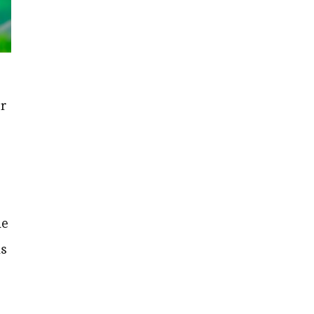
er
le
us