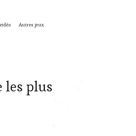
 vidéo
Autres jeux
 les plus